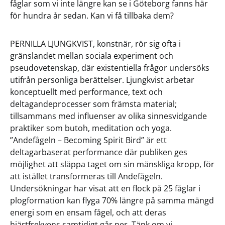
fåglar som vi inte längre kan se i Göteborg fanns här
för hundra år sedan. Kan vi få tillbaka dem?
PERNILLA LJUNGKVIST, konstnär, rör sig ofta i
gränslandet mellan sociala experiment och
pseudovetenskap, där existentiella frågor undersöks
utifrån personliga berättelser. Ljungkvist arbetar
konceptuellt med performance, text och
deltagandeprocesser som främsta material;
tillsammans med influenser av olika sinnesvidgande
praktiker som butoh, meditation och yoga.
”Andefågeln – Becoming Spirit Bird” är ett
deltagarbaserat performance där publiken ges
möjlighet att släppa taget om sin mänskliga kropp, för
att istället transformeras till Andefågeln.
Undersökningar har visat att en flock på 25 fåglar i
plogformation kan flyga 70% längre på samma mängd
energi som en ensam fågel, och att deras
hjärtfrekvens samtidigt går ner. Tänk om vi