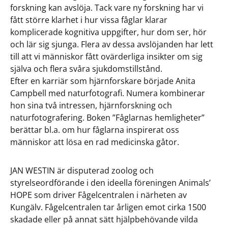
forskning kan avslöja. Tack vare ny forskning har vi
fått större klarhet i hur vissa fåglar klarar
komplicerade kognitiva uppgifter, hur dom ser, hör
och lär sig sjunga. Flera av dessa avslöjanden har lett
till att vi människor fått ovärderliga insikter om sig
själva och flera svåra sjukdomstillstånd.
Efter en karriär som hjärnforskare började Anita
Campbell med naturfotografi. Numera kombinerar
hon sina två intressen, hjärnforskning och
naturfotografering. Boken ”Fåglarnas hemligheter”
berättar bl.a. om hur fåglarna inspirerat oss
människor att lösa en rad medicinska gåtor.
JAN WESTIN är disputerad zoolog och
styrelseordförande i den ideella föreningen Animals’
HOPE som driver Fågelcentralen i närheten av
Kungälv. Fågelcentralen tar årligen emot cirka 1500
skadade eller på annat sätt hjälpbehövande vilda