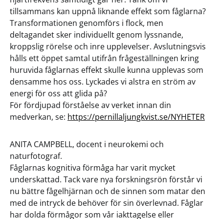
tillsammans kan uppnå liknande effekt som fåglarna?
Transformationen genomförs i flock, men
deltagandet sker individuellt genom lyssnande,
kroppslig rörelse och inre upplevelser. Avslutningsvis
hålls ett öppet samtal utifrån frågeställningen kring
huruvida fåglarnas effekt skulle kunna upplevas som
densamme hos oss. Lyckades vi alstra en ström av
energi för oss att glida på?
För fördjupad förståelse av verket innan din
medverkan, se:
https://pernillaljungkvist.se/NYHETER
ANITA CAMPBELL, docent i neurokemi och
naturfotograf.
Fåglarnas kognitiva förmåga har varit mycket
underskattad. Tack vare nya forskningsrön förstår vi
nu bättre fågelhjärnan och de sinnen som matar den
med de intryck de behöver för sin överlevnad. Fåglar
har dolda förmågor som vår iakttagelse eller