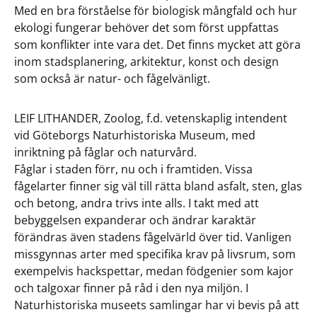
Med en bra förståelse för biologisk mångfald och hur
ekologi fungerar behöver det som först uppfattas
som konflikter inte vara det. Det finns mycket att göra
inom stadsplanering, arkitektur, konst och design
som också är natur- och fågelvänligt.
LEIF LITHANDER, Zoolog, f.d. vetenskaplig intendent
vid Göteborgs Naturhistoriska Museum, med
inriktning på fåglar och naturvård.
Fåglar i staden förr, nu och i framtiden. Vissa
fågelarter finner sig väl till rätta bland asfalt, sten, glas
och betong, andra trivs inte alls. I takt med att
bebyggelsen expanderar och ändrar karaktär
förändras även stadens fågelvärld över tid. Vanligen
missgynnas arter med specifika krav på livsrum, som
exempelvis hackspettar, medan födgenier som kajor
och talgoxar finner på råd i den nya miljön. I
Naturhistoriska museets samlingar har vi bevis på att