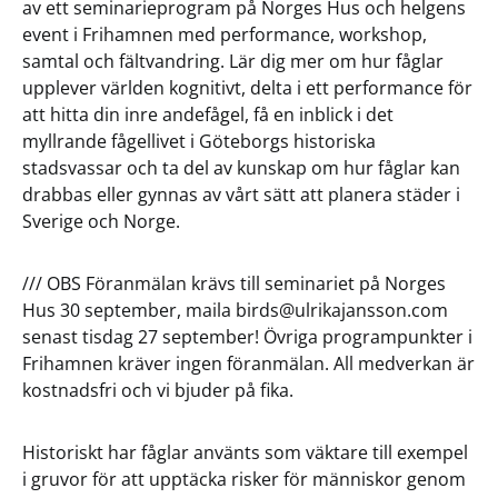
av ett seminarieprogram på Norges Hus och helgens
event i Frihamnen med performance, workshop,
samtal och fältvandring. Lär dig mer om hur fåglar
upplever världen kognitivt, delta i ett performance för
att hitta din inre andefågel, få en inblick i det
myllrande fågellivet i Göteborgs historiska
stadsvassar och ta del av kunskap om hur fåglar kan
drabbas eller gynnas av vårt sätt att planera städer i
Sverige och Norge.
/// OBS Föranmälan krävs till seminariet på Norges
Hus 30 september, maila birds@ulrikajansson.com
senast tisdag 27 september! Övriga programpunkter i
Frihamnen kräver ingen föranmälan. All medverkan är
kostnadsfri och vi bjuder på fika.
Historiskt har fåglar använts som väktare till exempel
i gruvor för att upptäcka risker för människor genom