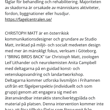
fåglar för behandling och rehabilitering. Majoriteten
av skadorna är orsakade av människans aktiviteter,
fordon, byggnationer eller husdjur.
https://fagelcentralen.se/
CHRISTOPH MATT är en österrikisk
kommunikationsdesigner och grundare av Studio
Matt, inriktad på miljö- och socialt medveten design
med mer än mänskligt fokus, verksam i Göteborg.
I ”BRING BIRDS BACK” tar Christoph Matt, zoologen
Leif Lithander och neurokemisten Anita Campbell
med deltagarna på en guidad konst- och
vetenskapsvandring och landartworkshop.
Deltagarna kommer utforska livsmiljön i Frihamnen
utifrån ett fågelperspektiv (individuellt och som
grupp) genom att engagera sig med en
återanvändbar interaktiv stencilverktygslåda och
material på platsen. Denna intervention kommer inte
bara att föra tillbaka fåglar som försvunnit från