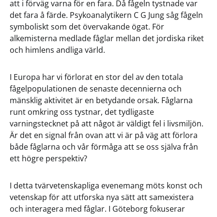
att i förväg varna för en fara. Då fågeln tystnade var
det fara å färde. Psykoanalytikern C G Jung såg fågeln
symboliskt som det övervakande ögat. För
alkemisterna medlade fåglar mellan det jordiska riket
och himlens andliga värld.
I Europa har vi förlorat en stor del av den totala
fågelpopulationen de senaste decennierna och
mänsklig aktivitet är en betydande orsak. Fåglarna
runt omkring oss tystnar, det tydligaste
varningstecknet på att något är väldigt fel i livsmiljön.
Är det en signal från ovan att vi är på väg att förlora
både fåglarna och vår förmåga att se oss själva från
ett högre perspektiv?
I detta tvärvetenskapliga evenemang möts konst och
vetenskap för att utforska nya sätt att samexistera
och interagera med fåglar. I Göteborg fokuserar